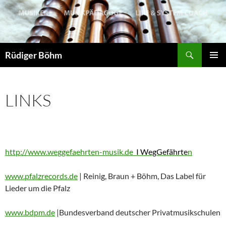
Zum
Inhalt
springen
Suchen
Rüdiger Böhm
PRIMÄR
MENÜ
LINKS
http://www.weggefaehrten-musik.de
I WegGefährte
n
www.pfalzrecords.de
| Reinig, Braun + Böhm, Das Label für
Lieder um die Pfalz
www.bdpm.de
|Bundesverband deutscher Privatmusikschulen