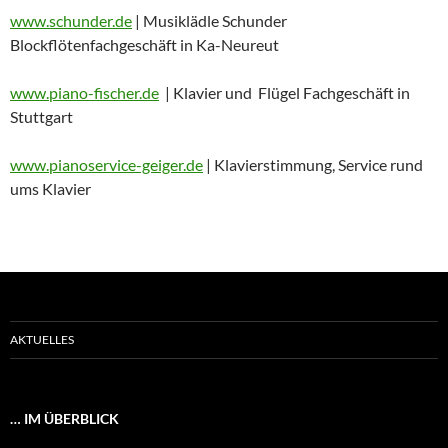
www.schunder.de
| Musiklädle Schunder
Blockflötenfachgeschäft in Ka-Neureut
www.piano-fischer.de
| Klavier und Flügel Fachgeschäft in
Stuttgart
www.pianoservice-geiger.de
| Klavierstimmung, Service rund
ums Klavier
AKTUELLES
… IM ÜBERBLICK