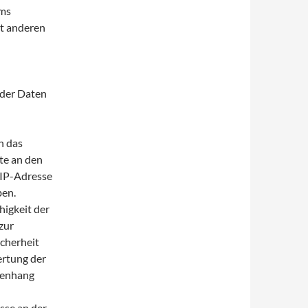
ems
it anderen
 der Daten
h das
te an den
 IP-Adresse
ben.
higkeit der
zur
icherheit
ertung der
menhang
sse an der