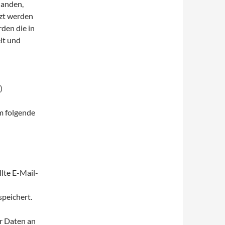
handen,
tzt werden
den die in
lt und
)
m folgende
llte E-Mail-
l
peichert.
r Daten an