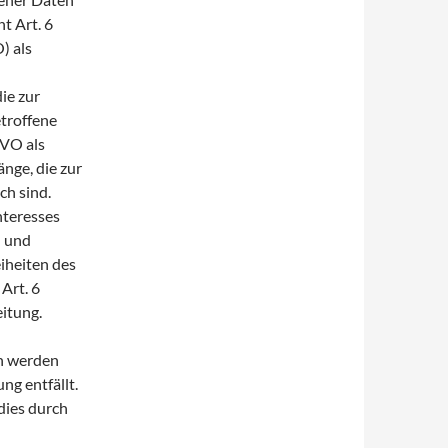
t Art. 6
) als
ie zur
etroffene
SGVO als
nge, die zur
h sind.
nteresses
h und
iheiten des
Art. 6
eitung.
n werden
ng entfällt.
dies durch