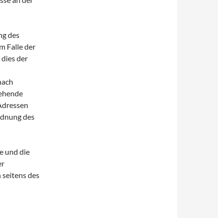
ng des
m Falle der
 dies der
 nach
gehende
-Adressen
rdnung des
e und die
er
h seitens des