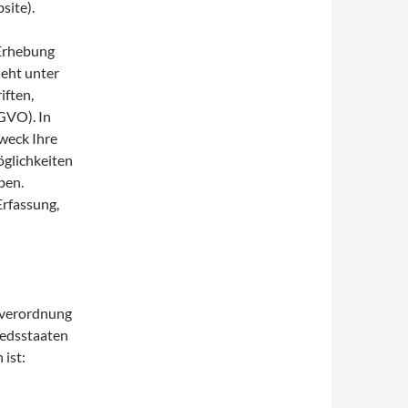
site).
Erhebung
eht unter
iften,
GVO). In
weck Ihre
glichkeiten
ben.
rfassung,
dverordnung
iedsstaaten
ist:
u