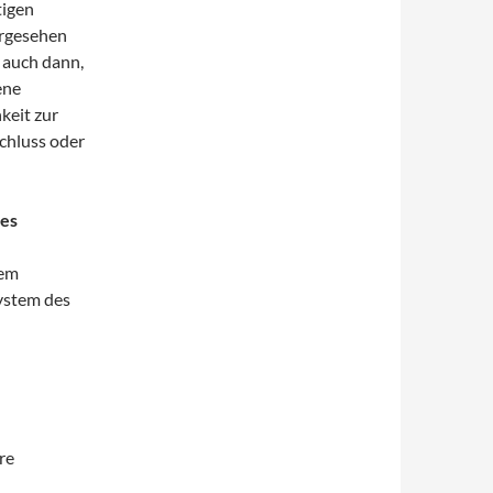
tigen
orgesehen
 auch dann,
ene
hkeit zur
chluss oder
les
tem
ystem des
re