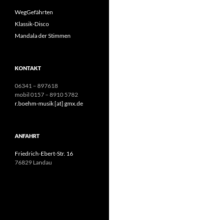
WegGefährten
Klassik-Disco
Mandala der Stimmen
KONTAKT
06341 – 897618
mobil 0157 – 8910 5782
r.boehm-musik [at] gmx.de
ANFAHRT
Friedrich-Ebert-Str. 16
76829 Landau