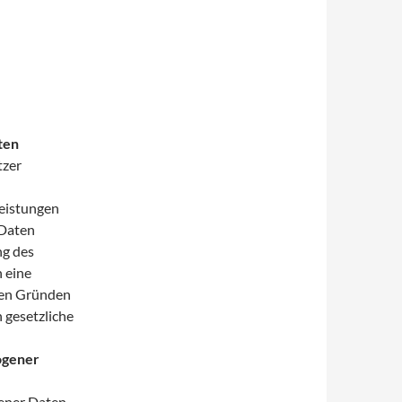
ten
tzer
Leistungen
 Daten
ng des
n eine
chen Gründen
 gesetzliche
ogener
ener Daten